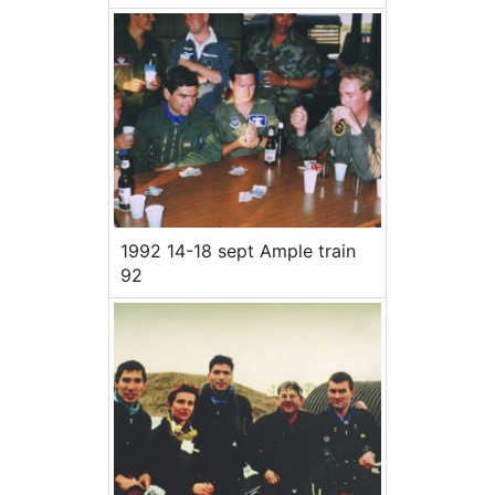
1992 14-18 sept Ample train
92