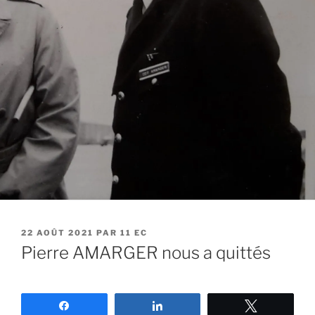
22 AOÛT 2021
PAR
11 EC
Pierre AMARGER nous a quittés
Partagez
Partagez
Tweetez