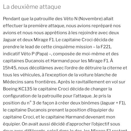
La deuxième attaque
Pendant que la patrouille des Véto N (Novembre) allait
effectuer la première attaque, nous avions repréparé nos
avions et nous nous apprêtions à les rejoindre avec deux
Jaguar et deux Mirage F1. Le capitaine Croci décida de
prendre le lead de cette cinquième mission – la F221,
indicatif Véto P (Papa) –, composée de moi-même et des
capitaines Ducanois et Harmand pour les Mirage F1. À
15h45, nous décollâmes avec l’ordre de détruire la citerne et
tous les véhicules, à l’exception de la voiture blanche de
Médecins sans frontières. Après le ravitaillement en vol sur
Boeing KC135 le capitaine Croci décida de changer la
configuration de la patrouille pour l’attaque. Je pris la
position du n° 3 de façon à créer deux binômes (Jaguar + F1),
le capitaine Ducanois prenant la position d’équipier du
capitaine Croci, et le capitaine Harmand devenant mon
équipier. On avait aussi décidé d’approcher l’objectif sous
deux axes différents, soleil dans le dos, les Mirage F1 restant