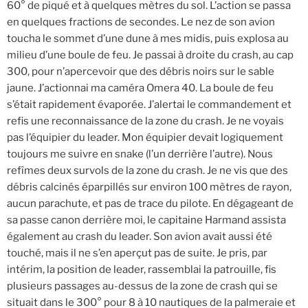
60° de piqué et à quelques mètres du sol. L’action se passa
en quelques fractions de secondes. Le nez de son avion
toucha le sommet d’une dune à mes midis, puis explosa au
milieu d’une boule de feu. Je passai à droite du crash, au cap
300, pour n’apercevoir que des débris noirs sur le sable
jaune. J’actionnai ma caméra Omera 40. La boule de feu
s’était rapidement évaporée. J’alertai le commandement et
refis une reconnaissance de la zone du crash. Je ne voyais
pas l’équipier du leader. Mon équipier devait logiquement
toujours me suivre en snake (l’un derrière l’autre). Nous
refîmes deux survols de la zone du crash. Je ne vis que des
débris calcinés éparpillés sur environ 100 mètres de rayon,
aucun parachute, et pas de trace du pilote. En dégageant de
sa passe canon derrière moi, le capitaine Harmand assista
également au crash du leader. Son avion avait aussi été
touché, mais il ne s’en aperçut pas de suite. Je pris, par
intérim, la position de leader, rassemblai la patrouille, fis
plusieurs passages au-dessus de la zone de crash qui se
situait dans le 300° pour 8 à 10 nautiques de la palmeraie et