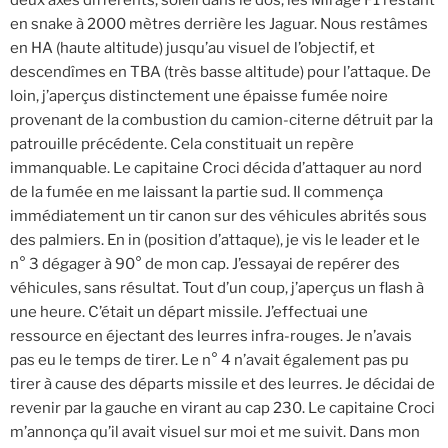
en snake à 2000 mètres derrière les Jaguar. Nous restâmes
en HA (haute altitude) jusqu’au visuel de l’objectif, et
descendîmes en TBA (très basse altitude) pour l’attaque. De
loin, j’aperçus distinctement une épaisse fumée noire
provenant de la combustion du camion-citerne détruit par la
patrouille précédente. Cela constituait un repère
immanquable. Le capitaine Croci décida d’attaquer au nord
de la fumée en me laissant la partie sud. Il commença
immédiatement un tir canon sur des véhicules abrités sous
des palmiers. En in (position d’attaque), je vis le leader et le
n° 3 dégager à 90° de mon cap. J’essayai de repérer des
véhicules, sans résultat. Tout d’un coup, j’aperçus un flash à
une heure. C’était un départ missile. J’effectuai une
ressource en éjectant des leurres infra-rouges. Je n’avais
pas eu le temps de tirer. Le n° 4 n’avait également pas pu
tirer à cause des départs missile et des leurres. Je décidai de
revenir par la gauche en virant au cap 230. Le capitaine Croci
m’annonça qu’il avait visuel sur moi et me suivit. Dans mon