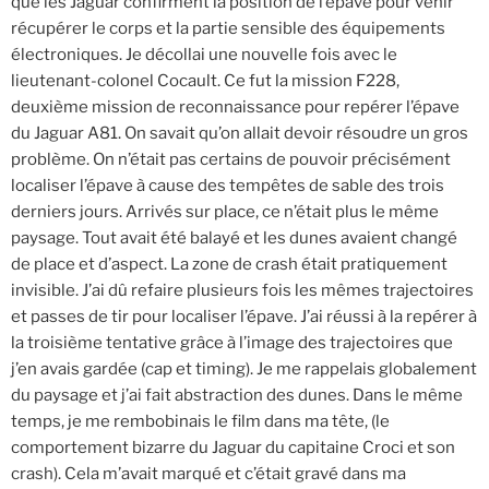
que les Jaguar confirment la position de l’épave pour venir
récupérer le corps et la partie sensible des équipements
électroniques. Je décollai une nouvelle fois avec le
lieutenant-colonel Cocault. Ce fut la mission F228,
deuxième mission de reconnaissance pour repérer l’épave
du Jaguar A81. On savait qu’on allait devoir résoudre un gros
problème. On n’était pas certains de pouvoir précisément
localiser l’épave à cause des tempêtes de sable des trois
derniers jours. Arrivés sur place, ce n’était plus le même
paysage. Tout avait été balayé et les dunes avaient changé
de place et d’aspect. La zone de crash était pratiquement
invisible. J’ai dû refaire plusieurs fois les mêmes trajectoires
et passes de tir pour localiser l’épave. J’ai réussi à la repérer à
la troisième tentative grâce à l’image des trajectoires que
j’en avais gardée (cap et timing). Je me rappelais globalement
du paysage et j’ai fait abstraction des dunes. Dans le même
temps, je me rembobinais le film dans ma tête, (le
comportement bizarre du Jaguar du capitaine Croci et son
crash). Cela m’avait marqué et c’était gravé dans ma